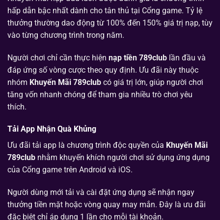
hấp dẫn bậc nhất dành cho tân thủ tại Cổng game. Tỷ lệ
thưởng thường dao động từ 100% đến 150% giá trị nạp, tùy
vào từng chương trình trong năm.
Người chơi chỉ cần thực hiện
nạp tiền 789club
lần đầu và
đáp ứng số vòng cược theo quy định. Ưu đãi này thuộc
nhóm
Khuyến Mãi 789club
có giá trị lớn, giúp người chơi
tăng vốn nhanh chóng để tham gia nhiều trò chơi yêu
thích.
Tải App Nhận Quà Khủng
Ưu đãi tải app là chương trình độc quyền của
Khuyến Mãi
789club
nhằm khuyến khích người chơi sử dụng ứng dụng
của Cổng game trên Android và iOS.
Người dùng mới tải và cài đặt ứng dụng sẽ nhận ngay
thưởng tiền mặt hoặc vòng quay may mắn. Đây là ưu đãi
đặc biệt chỉ áp dụng 1 lần cho mỗi tài khoản.