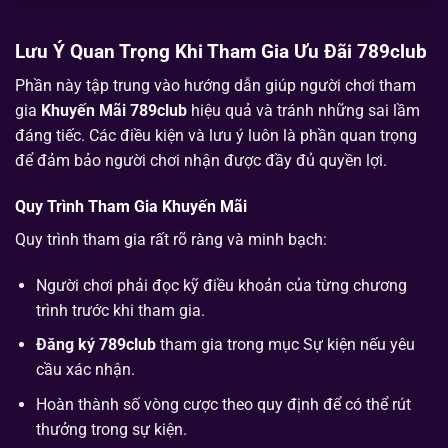
Lưu Ý Quan Trọng Khi Tham Gia Ưu Đãi 789club
Phần này tập trung vào hướng dẫn giúp người chơi tham
gia
Khuyến Mãi 789club
hiệu quả và tránh những sai lầm
đáng tiếc. Các điều kiện và lưu ý luôn là phần quan trọng
để đảm bảo người chơi nhận được đầy đủ quyền lợi.
Quy Trình Tham Gia Khuyến Mãi
Quy trình tham gia rất rõ ràng và minh bạch:
Người chơi phải đọc kỹ điều khoản của từng chương
trình trước khi tham gia.
Đăng ký 789club
tham gia trong mục Sự kiện nếu yêu
cầu xác nhận.
Hoàn thành số vòng cược theo quy định để có thể rút
thưởng trong sự kiện.