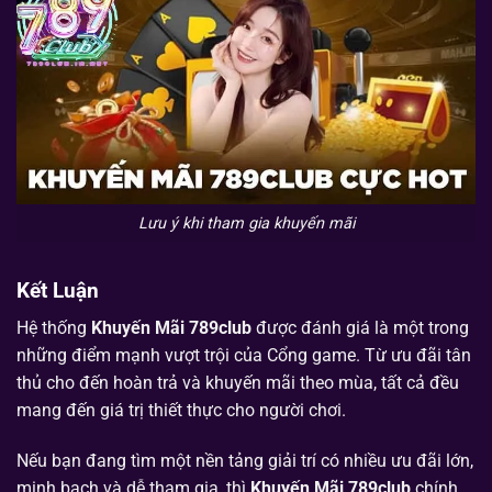
Lưu ý khi tham gia khuyến mãi
Kết Luận
Hệ thống
Khuyến Mãi 789club
được đánh giá là một trong
những điểm mạnh vượt trội của Cổng game. Từ ưu đãi tân
thủ cho đến hoàn trả và khuyến mãi theo mùa, tất cả đều
mang đến giá trị thiết thực cho người chơi.
Nếu bạn đang tìm một nền tảng giải trí có nhiều ưu đãi lớn,
minh bạch và dễ tham gia, thì
Khuyến Mãi 789club
chính