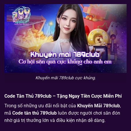
Khuyến mãi 789club cực khủng.
Code Tân Thủ 789club – Tặng Ngay Tiền Cược Miễn Phí
Trong số những ưu đãi nổi bật của
Khuyến Mãi 789club
,
mã
Code tân thủ 789club
luôn được người chơi săn đón
nhờ giá trị thưởng lớn và điều kiện nhận dễ dàng.